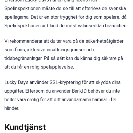
Spelinspektionen måste de se till att efterleva de svenska
spellagarna. Det är en stor trygghet för dig som spelare, då
Spelinspektionen är bland de mest välansedda i branschen.
Vi rekommenderar att du tar vara på de säkerhetsåtgärder
som finns, inklusive insättningsgränser och
tidsbegränsningar. På så sätt kan du känna dig säkrare på
att du får en rolig spelupplevelse.
Lucky Days använder SSL-kryptering för att skydda dina
uppgifter. Eftersom du använder BankID behöver du inte
heller vara orolig för att ditt användarnamn hamnar i fel
händer.
Kundtjänst