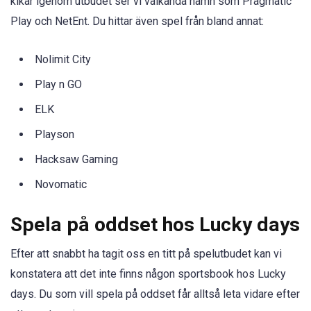
kikar igenom utbudet ser vi välkända namn som Pragmatic
Play och NetEnt. Du hittar även spel från bland annat:
Nolimit City
Play n GO
ELK
Playson
Hacksaw Gaming
Novomatic
Spela på oddset hos Lucky days
Efter att snabbt ha tagit oss en titt på spelutbudet kan vi
konstatera att det inte finns någon sportsbook hos Lucky
days. Du som vill spela på oddset får alltså leta vidare efter