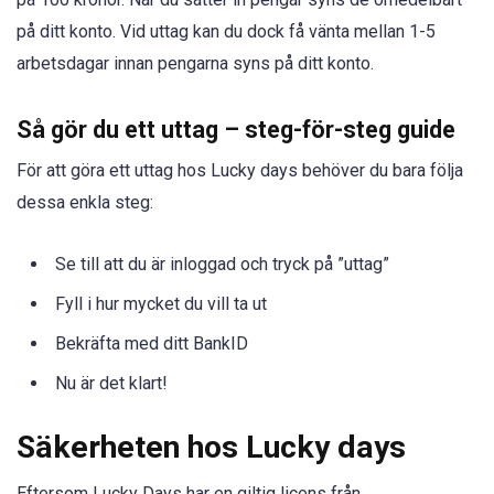
på ditt konto. Vid uttag kan du dock få vänta mellan 1-5
arbetsdagar innan pengarna syns på ditt konto.
Så gör du ett uttag – steg-för-steg guide
För att göra ett uttag hos Lucky days behöver du bara följa
dessa enkla steg:
Se till att du är inloggad och tryck på ”uttag”
Fyll i hur mycket du vill ta ut
Bekräfta med ditt BankID
Nu är det klart!
Säkerheten hos Lucky days
Eftersom Lucky Days har en giltig licens från