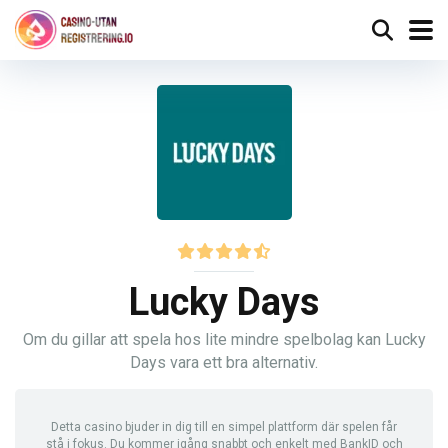
Lucky Days
Om du gillar att spela hos lite mindre spelbolag kan Lucky
Days vara ett bra alternativ.
Detta casino bjuder in dig till en simpel plattform där spelen får
stå i fokus. Du kommer igång snabbt och enkelt med BankID och