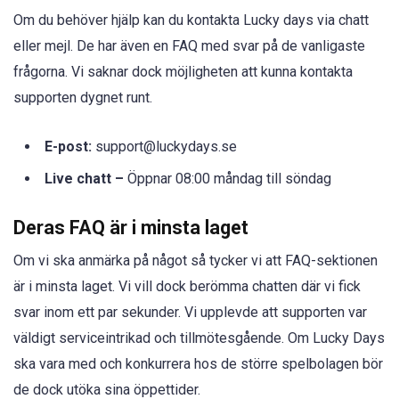
Om du behöver hjälp kan du kontakta Lucky days via chatt
eller mejl. De har även en FAQ med svar på de vanligaste
frågorna. Vi saknar dock möjligheten att kunna kontakta
supporten dygnet runt.
E-post:
support@luckydays.se
Live chatt –
Öppnar 08:00 måndag till söndag
Deras FAQ är i minsta laget
Om vi ska anmärka på något så tycker vi att FAQ-sektionen
är i minsta laget. Vi vill dock berömma chatten där vi fick
svar inom ett par sekunder. Vi upplevde att supporten var
väldigt serviceintrikad och tillmötesgående. Om Lucky Days
ska vara med och konkurrera hos de större spelbolagen bör
de dock utöka sina öppettider.