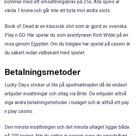
kommer med ett omsättningskrav på 25x. Alla spins är
värda 1 krona och går inte att byta mot andra slots.
Book of Dead är en klassisk slot som är gjord av svenska
Play n GO. Här spelar du som äventyraren Rich Wilde på en
resa genom Egypten. Om du tidigare har spelat på casino är
du säkert redan välbekant med spelet.
Betalningsmetoder
Lucky Days sticker ut lite på spelmarknaden då de endast
erbjuder insättningar och uttag via Brite. De erbjuder alltså
inga andra betalningsmetoder i nuläget och är alltså ett pay
n play casino.
Den minsta insättningen och det minsta uttaget ligger båda
på 100 kronor. När du sätter in pengar syns de omedelbart