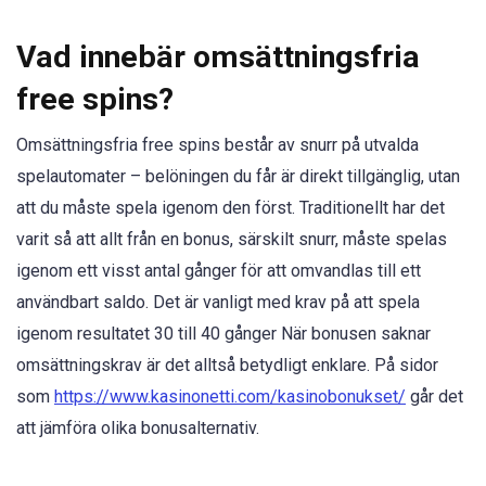
Vad innebär omsättningsfria
free spins?
Omsättningsfria free spins består av snurr på utvalda
spelautomater – belöningen du får är direkt tillgänglig, utan
att du måste spela igenom den först. Traditionellt har det
varit så att allt från en bonus, särskilt snurr, måste spelas
igenom ett visst antal gånger för att omvandlas till ett
användbart saldo. Det är vanligt med krav på att spela
igenom resultatet 30 till 40 gånger När bonusen saknar
omsättningskrav är det alltså betydligt enklare. På sidor
som
https://www.kasinonetti.com/kasinobonukset/
går det
att jämföra olika bonusalternativ.