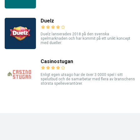
Duelz
Duelz lanserades 2018 på den svenska
spelmarknaden och har kommit på ett unikt koncept
med dueller.
Casinostugan
Enligt egen utsago har de över 3 0000 spel i sitt
spelutbud och de samarbetar med flera av branschens
största spelleverantörer.