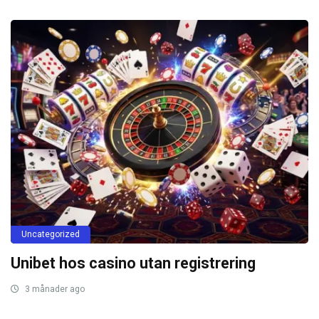
Uncategorized
Unibet hos casino utan registrering
3 månader ago