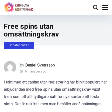
Free spins utan
omsättningskrav
Uncategorized
by
Daniel Svensson
9 månader ago
I takt med att casino utan registrering har blivit populärt, har
erbjudanden med free spins utan omsättningskrav vuxit
fram som ett allt tydligare sätt för nya spelare att testa
slots. Det är riskfritt, men man behåller ändå spänningen.