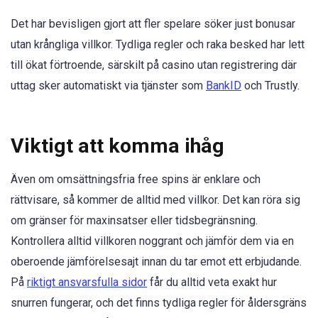
Det har bevisligen gjort att fler spelare söker just bonusar
utan krångliga villkor. Tydliga regler och raka besked har lett
till ökat förtroende, särskilt på casino utan registrering där
uttag sker automatiskt via tjänster som
BankID
och Trustly.​
Viktigt att komma ihåg
Även om omsättningsfria free spins är enklare och
rättvisare, så kommer de alltid med villkor. Det kan röra sig
om gränser för maxinsatser eller tidsbegränsning.
Kontrollera alltid villkoren noggrant och jämför dem via en
oberoende jämförelsesajt innan du tar emot ett erbjudande.
På
riktigt ansvarsfulla sidor
får du alltid veta exakt hur
snurren fungerar, och det finns tydliga regler för åldersgräns