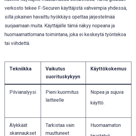
verkosto tekee F-Securen käyttäjistä vahvempia yhdessä,
sillä jokainen havaittu hyökkäys opettaa järjestelmää
suojaamaan muita. Käyttäjälle tämä näkyy nopeana ja
huomaamattomana toimintana, joka ei keskeytä työntekoa
tai viihdettä.
Tekniikka
Vaikutus
Käyttökokemus
suorituskykyyn
Pilvianalyysi
Pieni kuormitus
Nopea ja sujuva
laitteelle
käyttö
.
Älykkäät
Tarkistaa vain
Huomaamaton
skannaukset
muuttuneet