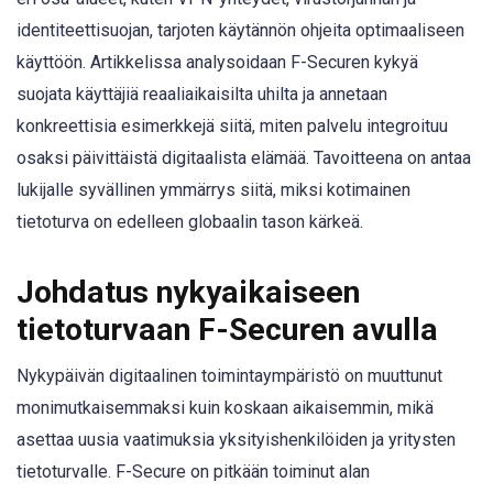
identiteettisuojan, tarjoten käytännön ohjeita optimaaliseen
käyttöön. Artikkelissa analysoidaan F-Securen kykyä
suojata käyttäjiä reaaliaikaisilta uhilta ja annetaan
konkreettisia esimerkkejä siitä, miten palvelu integroituu
osaksi päivittäistä digitaalista elämää. Tavoitteena on antaa
lukijalle syvällinen ymmärrys siitä, miksi kotimainen
tietoturva on edelleen globaalin tason kärkeä.
Johdatus nykyaikaiseen
tietoturvaan F-Securen avulla
Nykypäivän digitaalinen toimintaympäristö on muuttunut
monimutkaisemmaksi kuin koskaan aikaisemmin, mikä
asettaa uusia vaatimuksia yksityishenkilöiden ja yritysten
tietoturvalle. F-Secure on pitkään toiminut alan