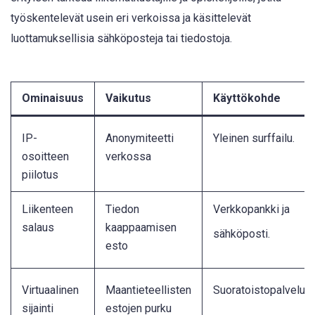
työskentelevät usein eri verkoissa ja käsittelevät
luottamuksellisia sähköposteja tai tiedostoja.
Ominaisuus
Vaikutus
Käyttökohde
IP-
Anonymiteetti
Yleinen surffailu
.
osoitteen
verkossa
piilotus
Liikenteen
Tiedon
Verkkopankki ja
salaus
kaappaamisen
sähköposti
.
esto
Virtuaalinen
Maantieteellisten
Suoratoistopalvelut
.
sijainti
estojen purku