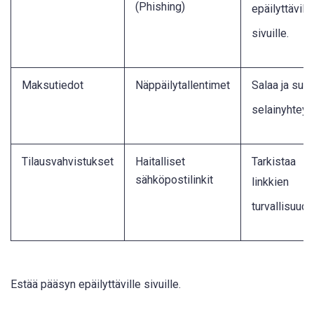
(Phishing)
epäilyttäville
sivuille
.
Maksutiedot
Näppäilytallentimet
Salaa ja suoj
selainyhtey
Tilausvahvistukset
Haitalliset
Tarkistaa
sähköpostilinkit
linkkien
turvallisuud
Estää pääsyn epäilyttäville sivuille.