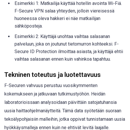
Esimerkki 1: Matkailija käyttää hotellin avointa Wi-Fiä.
F-Secure VPN salaa yhteyden, jolloin viereisessä
huoneessa oleva hakkeri ei näe matkailijan
sähköposteja.
Esimerkki 2: Käyttäjä unohtaa vaihtaa salasanan
palveluun, joka on joutunut tietomurron kohteeksi. F-
Secure ID Protection ilmoittaa asiasta, ja käyttäjä ehtii
vaihtaa salasanan ennen kuin vahinkoa tapahtuu.
Tekninen toteutus ja luotettavuus
F-Securen vahvuus perustuu vuosikymmenten
kokemukseen ja jatkuvaan tutkimustyöhön. Heidän
laboratorioissaan analysoidaan päivittäin satojatuhansia
uusia haittaohjelmanäytteitä. Tämä data syötetään suoraan
tekoälypohjaisiin malleihin, jotka oppivat tunnistamaan uusia
hyökkäysmalleja ennen kuin ne ehtivät levitä laajalle.