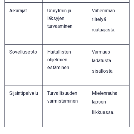
Aikarajat
Unirytmin ja
Vähemmän
läksyjen
riitelyä
turvaaminen
ruutuajasta
.
Sovellusesto
Haitallisten
Varmuus
ohjelmien
ladatusta
estäminen
sisällöstä
.
Sijaintipalvelu
Turvallisuuden
Mielenrauha
varmistaminen
lapsen
liikkuessa
.