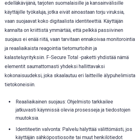
edelläkävijänä, tarjoten suomalaisille ja kansainvälisille
käyttäjille työkaluja, jotka eivät ainoastaan torju viruksia,
vaan suojaavat koko digitaalista identiteettiä. Käyttäjän
kannalta on kriittistä ymmärtää, että pelkkä passiivinen
suojaus ei enää riitä, vaan tarvitaan ennakoivaa monitorointia
ja reaaliaikaista reagointia tietomurtoihin ja
kalasteluyrityksiin. F-Secure Total -paketti yhdistää nämä
elementit saumattomasti yhdeksi hallittavaksi
kokonaisuudeksi, joka skaalautuu eri laitteille älypuhelimista
tietokoneisiin.
Reaaliaikainen suojaus: Ohjelmisto tarkkailee
jatkuvasti käynnissä olevia prosesseja ja tiedostojen
muutoksia.
Identiteetin valvonta: Palvelu hälyttää välittömästi, jos
käyttäjän sähköpostiosoite tai muut henkilötiedot