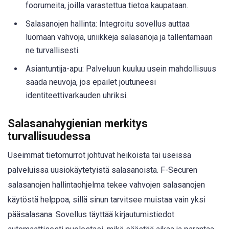
foorumeita, joilla varastettua tietoa kaupataan.
Salasanojen hallinta: Integroitu sovellus auttaa
luomaan vahvoja, uniikkeja salasanoja ja tallentamaan
ne turvallisesti.
Asiantuntija-apu: Palveluun kuuluu usein mahdollisuus
saada neuvoja, jos epäilet joutuneesi
identiteettivarkauden uhriksi.
Salasanahygienian merkitys
turvallisuudessa
Useimmat tietomurrot johtuvat heikoista tai useissa
palveluissa uusiokäytetyistä salasanoista. F-Securen
salasanojen hallintaohjelma tekee vahvojen salasanojen
käytöstä helppoa, sillä sinun tarvitsee muistaa vain yksi
pääsalasana. Sovellus täyttää kirjautumistiedot