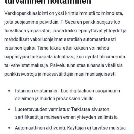
turvallinen hoitaminen
Verkkopankkiasiointi on yksi kriittisimmistä toiminnoista,
joita suojaamme päivittäin. F-Securen pankkisuojaus luo
turvallisen ympäristön, jossa kaikki epäilyttävät yhteydet ja
mahdolliset vakoiluohjelmat estetään automaattisesti
istunnon ajaksi. Tämä takaa, ettei kukaan voi nähdä
näppäilyjäsi tai kaapata istuntoasi, kun syötät tilinumeroita
tai vahvistat maksuja. Palvelu tunnistaa tuhansia virallisia
pankkisivustoja ja maksuvälittäjiä maailmanlaajuisesti.
Istunnon eristäminen: Luo digitaalisen suojamuurin
selaimen ja muiden prosessien välille.
Luotettavuuden varmistus: Tarkistaa sivuston
sertifikaatit ja maineen ennen yhteyden sallimista.
Automaattinen aktivointi: Käyttäjän ei tarvitse muistaa