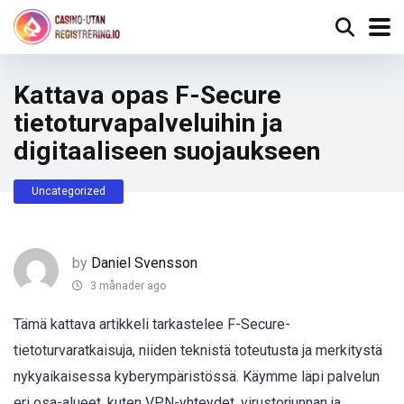
Kattava opas F-Secure
tietoturvapalveluihin ja
digitaaliseen suojaukseen
Uncategorized
by
Daniel Svensson
3 månader ago
Tämä kattava artikkeli tarkastelee F-Secure-
tietoturvaratkaisuja, niiden teknistä toteutusta ja merkitystä
nykyaikaisessa kyberympäristössä. Käymme läpi palvelun
eri osa-alueet, kuten VPN-yhteydet, virustorjunnan ja