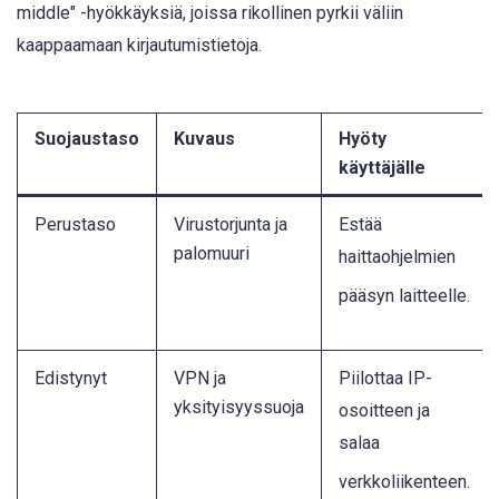
middle" -hyökkäyksiä, joissa rikollinen pyrkii väliin
kaappaamaan kirjautumistietoja.
Suojaustaso
Kuvaus
Hyöty
käyttäjälle
Perustaso
Virustorjunta ja
Estää
palomuuri
haittaohjelmien
pääsyn laitteelle
.
Edistynyt
VPN ja
Piilottaa IP-
yksityisyyssuoja
osoitteen ja
salaa
verkkoliikenteen
.