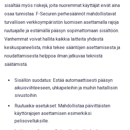
sisältää myös riskejä, joita nuoremmat käyttäjät eivät aina
osaa tunnistaa. F-Securen perhesäännöt mahdollistavat
turvallisen verkkoympäristön luomisen asettamalla rajoja
ruutuajalle ja estämällä pääsyn sopimattomaan sisältöön.
Vanhemmat voivat hallita kaikkia laitteita yhdestä
keskuspaneelista, mikä tekee sääntöjen asettamisesta ja
noudattamisesta helppoa ilman jatkuvaa teknistä
säätämistä.
Sisällön suodatus: Estää automaattisesti pääsyn
aikuisviihteeseen, uhkapeleihin ja muihin haitallisiin
sivustoihin.
Ruutuaika-asetukset: Mahdollistaa päivittäisten
käyttörajojen asettamisen esimerkiksi
pelisovelluksille.