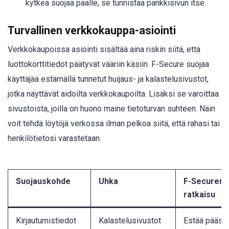
kytkeä suojaa päälle, se tunnistaa pankkisivun itse.
Turvallinen verkkokauppa-asiointi
Verkkokaupoissa asiointi sisältää aina riskin siitä, että
luottokorttitiedot päätyvät vääriin käsiin. F-Secure suojaa
käyttäjää estämällä tunnetut huijaus- ja kalastelusivustot,
jotka näyttävät aidoilta verkkokaupoilta. Lisäksi se varoittaa
sivustoista, joilla on huono maine tietoturvan suhteen. Näin
voit tehdä löytöjä verkossa ilman pelkoa siitä, että rahasi tai
henkilötietosi varastetaan.
Suojauskohde
Uhka
F-Securen
ratkaisu
Kirjautumistiedot
Kalastelusivustot
Estää pääsy