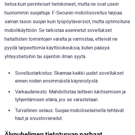
tietoa kuin perinteiset tietokoneet, mutta ne ovat usein
huonommin suojattuja. F-Securen mobiilisovellus tarjoaa
saman tason suojan kuin työpöytäversiot, mutta optimoituna
mobiilikäyttöön. Se tarkistaa asennetut sovellukset
haitallisten toimintojen varalta ja varmistaa, etteivät ne
pyydä tarpeettomia käyttöoikeuksia, kuten pääsyä
yhteystietoihin tai sijaintiin ilman syytä.
Sovellustarkistus: Skannaa kaikki uudet sovellukset
ennen niiden ensimmäistä käynnistystä.
Varkaudenesto: Mahdollistaa laitteen lukitsemisen ja
tyhjentämisen etänä, jos se varastetaan.
Turvallinen selaus: Suojaa mobiiliselaimella tehtävät
haut ja sivustovierailut.
Älypuhelimen tietoturvan parhaat