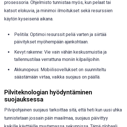
prosessoria. Ohjelmisto tunnistaa myös, kun pelaat tai
katsot elokuvia, ja minimoi ilmoitukset sekä resurssien
käytön kyseisenä aikana.
Pelitila: Optimoi resurssit peliä varten ja siirtää
päivitykset myöhempään ajankohtaan.
Kevyt rakenne: Vie vain vähän keskusmuistia ja
tallennustilaa verrattuna moniin kilpailijoihin.
Akkunopeus: Mobiilisovellukset on suunniteltu
säästämään virtaa, vaikka suojaus on päällä.
Pilviteknologian hyödyntäminen
suojauksessa
Pilvipohjainen suojaus tarkoittaa sitä, että heti kun uusi uhka
tunnistetaan jossain päin maailmaa, suojaus päivittyy
kaikille käyttäjille muutamassa sekunnissa. Tämä globaali