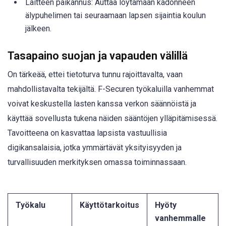
Laitteen paikannus: Auttaa löytämään kadonneen
älypuhelimen tai seuraamaan lapsen sijaintia koulun
jälkeen.
Tasapaino suojan ja vapauden välillä
On tärkeää, ettei tietoturva tunnu rajoittavalta, vaan
mahdollistavalta tekijältä. F-Securen työkaluilla vanhemmat
voivat keskustella lasten kanssa verkon säännöistä ja
käyttää sovellusta tukena näiden sääntöjen ylläpitämisessä.
Tavoitteena on kasvattaa lapsista vastuullisia
digikansalaisia, jotka ymmärtävät yksityisyyden ja
turvallisuuden merkityksen omassa toiminnassaan.
Työkalu
Käyttötarkoitus
Hyöty
vanhemmalle