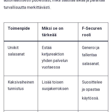
automaattisesti puolestasi, mikä säästää aikaa ja parantaa
turvallisuutta merkittävästi.
Toimenpide
Miksi se on
F-Securen
tärkeää
rooli
Uniikit
Estää
Generoi ja
salasanat
ketjureaktion
tallentaa
yhden palvelun
salasanat
.
vuotaessa
Kaksivaiheinen
Lisää toisen
Suosittelee
tunnistus
suojakerroksen
ja opastaa
käytössä
.