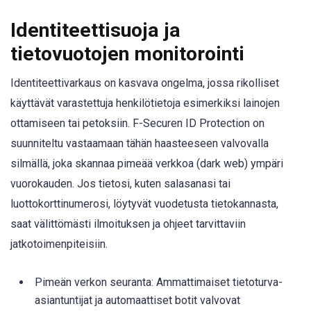
Identiteettisuoja ja
tietovuotojen monitorointi
Identiteettivarkaus on kasvava ongelma, jossa rikolliset
käyttävät varastettuja henkilötietoja esimerkiksi lainojen
ottamiseen tai petoksiin. F-Securen ID Protection on
suunniteltu vastaamaan tähän haasteeseen valvovalla
silmällä, joka skannaa pimeää verkkoa (dark web) ympäri
vuorokauden. Jos tietosi, kuten salasanasi tai
luottokorttinumerosi, löytyvät vuodetusta tietokannasta,
saat välittömästi ilmoituksen ja ohjeet tarvittaviin
jatkotoimenpiteisiin.
Pimeän verkon seuranta: Ammattimaiset tietoturva-
asiantuntijat ja automaattiset botit valvovat