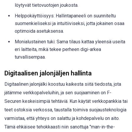
löytyvät tietovuotojen joukosta.
Helppokäyttöisyys: Hallintapaneeli on suunniteltu
suomenkieliseksi ja intuitiiviseksi, jotta jokainen osaa
optimoida asetuksensa.
Monialustainen tuki: Sama tilaus kattaa yleensä useita
eri laitteita, mikä tekee perheen digi-arkea
turvallisempaa.
Digitaalisen jalonjäljen hallinta
Digitaalinen jalonjälki koostuu kaikesta siitä tiedosta, jota
jätämme verkkopalveluihin, ja sen suojaaminen on F-
Securen keskeisimpiä tehtäviä. Kun käytät verkkopankkia tai
teet ostoksia verkossa, taustalla toimiva suojausteknologia
varmistaa, että yhteys on salattu ja kohdepalvelu on aito.
Tämä ehkäisee tehokkaasti niin sanottuja "man-in-the-