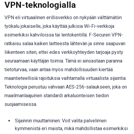
VPN-teknologialla
VPN eli virtuaalinen erillisverkko on nykyään välttämätön
työkalu jokaiselle, joka käyttää julkisia Wi-Fi-verkkoja
esimerkiksi kahviloissa tai lentokentillä. F-Securen VPN-
ratkaisu salaa kaiken laitteesta lähtevän ja sinne saapuvan
liikenteen siten, ettei edes verkkoyhteyden tarjoaja pysty
seuraamaan käyttäjän toimia. Tämä ei ainoastaan paranna
tietoturvaa, vaan antaa myös mahdollisuuden kiertää
maantieteellisiä rajoituksia vaihtamalla virtuaalista sijaintia.
Teknologia perustuu vahvaan AES-256-salaukseen, joka on
maailmanlaajuinen standardi arkaluonteisen tiedon
suojaamisessa.
Sijainnin muuttaminen: Voit valita palvelimen
kymmenistä eri maista, mikä mahdollistaa esimerkiksi