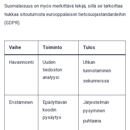
Suomalaisuus on myös merkittävä tekijä, sillä se tarkoittaa
tiukkaa sitoutumista eurooppalaisiin tietosuojastandardeihin
(GDPR).
Vaihe
Toiminto
Tulos
Havainnointi
Uuden
Uhkan
tiedoston
tunnistaminen
analyysi
sekunneissa
.
Eristäminen
Epäilyttävän
Järjestelmän
koodin
pysyminen
pysäytys
puhtaana
.