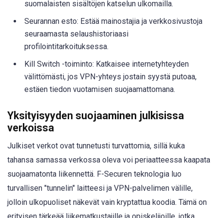
suomalaisten sisältöjen katselun ulkomailla.
Seurannan esto: Estää mainostajia ja verkkosivustoja
seuraamasta selaushistoriaasi
profilointitarkoituksessa.
Kill Switch -toiminto: Katkaisee internetyhteyden
välittömästi, jos VPN-yhteys jostain syystä putoaa,
estäen tiedon vuotamisen suojaamattomana.
Yksityisyyden suojaaminen julkisissa
verkoissa
Julkiset verkot ovat tunnetusti turvattomia, sillä kuka
tahansa samassa verkossa oleva voi periaatteessa kaapata
suojaamatonta liikennettä. F-Securen teknologia luo
turvallisen "tunnelin" laitteesi ja VPN-palvelimen välille,
jolloin ulkopuoliset näkevät vain kryptattua koodia. Tämä on
erityisen tärkeää liikematkustajille ja opiskelijoille, jotka