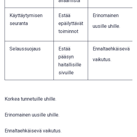
avaamista
Käyttäytymisen
Estää
Erinomainen
seuranta
epäilyttävät
uusille uhille
.
toiminnot
Selaussuojaus
Estää
Ennaltaehkäisevä
pääsyn
vaikutus
.
haitallisille
sivuille
Korkea tunnetuille uhille.
Erinomainen uusille uhille.
Ennaltaehkäisevä vaikutus.