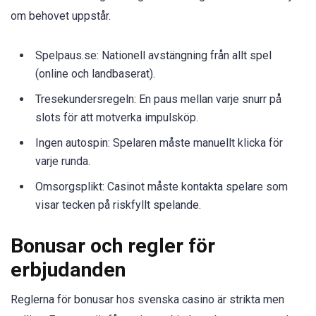
om behovet uppstår.
Spelpaus.se: Nationell avstängning från allt spel
(online och landbaserat).
Tresekundersregeln: En paus mellan varje snurr på
slots för att motverka impulsköp.
Ingen autospin: Spelaren måste manuellt klicka för
varje runda.
Omsorgsplikt: Casinot måste kontakta spelare som
visar tecken på riskfyllt spelande.
Bonusar och regler för
erbjudanden
Reglerna för bonusar hos svenska casino är strikta men