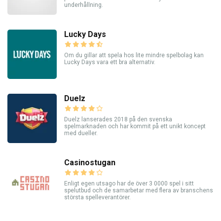
underhållning.
Lucky Days
Om du gillar att spela hos lite mindre spelbolag kan
Lucky Days vara ett bra alternativ.
Duelz
Duelz lanserades 2018 på den svenska
spelmarknaden och har kommit på ett unikt koncept
med dueller.
Casinostugan
Enligt egen utsago har de över 3 0000 spel i sitt
spelutbud och de samarbetar med flera av branschens
största spelleverantörer.