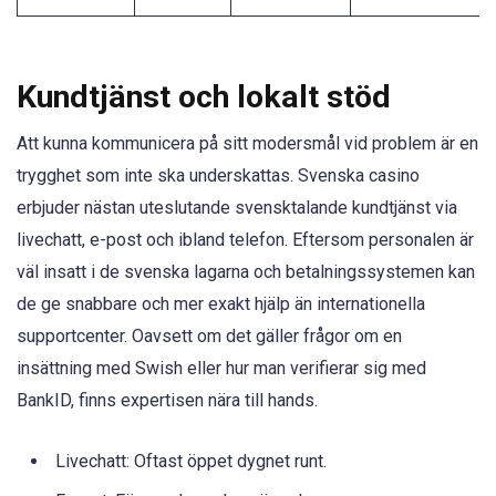
Kundtjänst och lokalt stöd
Att kunna kommunicera på sitt modersmål vid problem är en
trygghet som inte ska underskattas. Svenska casino
erbjuder nästan uteslutande svensktalande kundtjänst via
livechatt, e-post och ibland telefon. Eftersom personalen är
väl insatt i de svenska lagarna och betalningssystemen kan
de ge snabbare och mer exakt hjälp än internationella
supportcenter. Oavsett om det gäller frågor om en
insättning med Swish eller hur man verifierar sig med
BankID, finns expertisen nära till hands.
Livechatt: Oftast öppet dygnet runt.