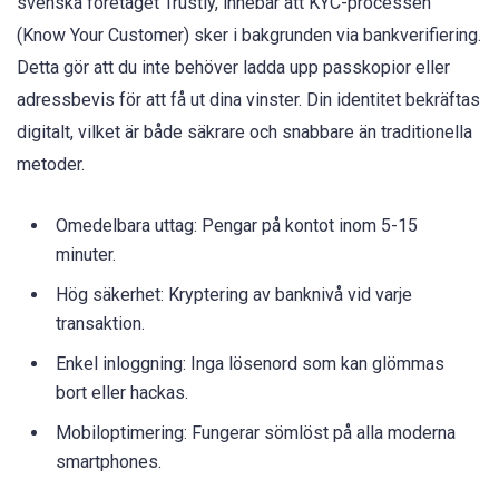
svenska företaget Trustly, innebär att KYC-processen
(Know Your Customer) sker i bakgrunden via bankverifiering.
Detta gör att du inte behöver ladda upp passkopior eller
adressbevis för att få ut dina vinster. Din identitet bekräftas
digitalt, vilket är både säkrare och snabbare än traditionella
metoder.
Omedelbara uttag: Pengar på kontot inom 5-15
minuter.
Hög säkerhet: Kryptering av banknivå vid varje
transaktion.
Enkel inloggning: Inga lösenord som kan glömmas
bort eller hackas.
Mobiloptimering: Fungerar sömlöst på alla moderna
smartphones.