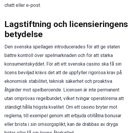
chatt eller e-post.
Lagstiftning och licensieringens
betydelse
Den svenska spellagen introducerades för att ge staten
bättre kontroll över spelmarknaden och för att stärka
konsumentskyddet. För att ett svenska casino ska få sin
licens beviljad krävs det att de uppfyller rigorösa krav på
ekonomisk stabilitet, teknisk säkerhet och proaktiva
åtgärder mot spelberoende. Licensen är inte permanent
utan omprövas regelbundet, vilket tvingar operatörerna att
ständigt hålla högsta kvalitet. Om ett casino bryter mot
reglerna, till exempel genom att erbjuda otillåtna bonusar
eller brista i sin omsorgsplikt, kan de drabbas av dryga
böter eller få sin licens återkallad.