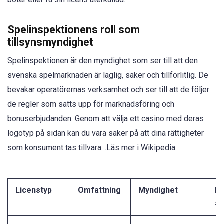
Spelinspektionens roll som
tillsynsmyndighet
Spelinspektionen är den myndighet som ser till att den
svenska spelmarknaden är laglig, säker och tillförlitlig. De
bevakar operatörernas verksamhet och ser till att de följer
de regler som satts upp för marknadsföring och
bonuserbjudanden. Genom att välja ett casino med deras
logotyp på sidan kan du vara säker på att dina rättigheter
som konsument tas tillvara. .Läs mer i Wikipedia.
Licenstyp
Omfattning
Myndighet
Fö
sp