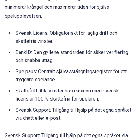
minimerar krångel och maximerar tiden för själva
spelupplevelsen.
Svensk Licens: Obligatoriskt för laglig drift och
skattefria vinster.
BankID: Den gyllene standarden för säker verifiering
och snabba uttag.
Spelpaus: Centralt självavstängningsregister för ett
tryggare spelande.
Skattefritt: Alla vinster hos casinon med svensk
licens är 100 % skattefria för spelaren.
Svensk Support: Tillgång till hjälp på det egna språket
via chatt eller e-post.
Svensk Support: Tillgång till hjälp på det egna språket via