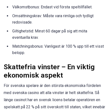
Välkomstbonus: Endast vid första speltillfället.
Omsättningskrav: Måste vara rimliga och tydligt
redovisade.
Giltighetstid: Minst 60 dagar på sig att möta
eventuella krav.
Matchningsbonus: Vanligast är 100 % upp till ett visst
belopp.
Skattefria vinster – En viktig
ekonomisk aspekt
För svenska spelare är den största ekonomiska fördelen
med svenska casino att alla vinster är helt skattefria. Så
länge casinot har en svensk licens betalar operatören en
spelskatt på 22 % på sitt överskott till staten, vilket innebär