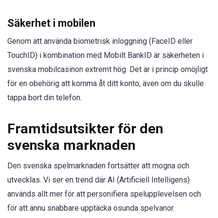
Säkerhet i mobilen
Genom att använda biometrisk inloggning (FaceID eller
TouchID) i kombination med Mobilt BankID är säkerheten i
svenska mobilcasinon extremt hög. Det är i princip omöjligt
för en obehörig att komma åt ditt konto, även om du skulle
tappa bort din telefon.
Framtidsutsikter för den
svenska marknaden
Den svenska spelmarknaden fortsätter att mogna och
utvecklas. Vi ser en trend där AI (Artificiell Intelligens)
används allt mer för att personifiera spelupplevelsen och
för att ännu snabbare upptäcka osunda spelvanor.