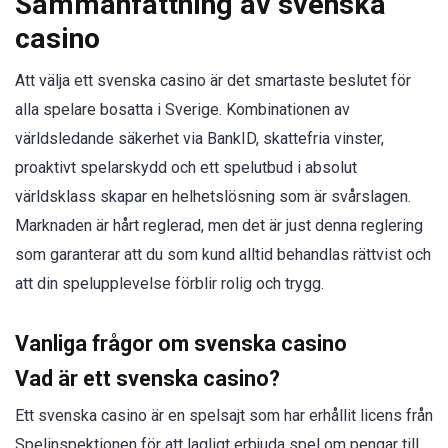
Sammanfattning av svenska
casino
Att välja ett svenska casino är det smartaste beslutet för
alla spelare bosatta i Sverige. Kombinationen av
världsledande säkerhet via BankID, skattefria vinster,
proaktivt spelarskydd och ett spelutbud i absolut
världsklass skapar en helhetslösning som är svårslagen.
Marknaden är hårt reglerad, men det är just denna reglering
som garanterar att du som kund alltid behandlas rättvist och
att din spelupplevelse förblir rolig och trygg.
Vanliga frågor om svenska casino
Vad är ett svenska casino?
Ett svenska casino är en spelsajt som har erhållit licens från
Spelinspektionen för att lagligt erbjuda spel om pengar till