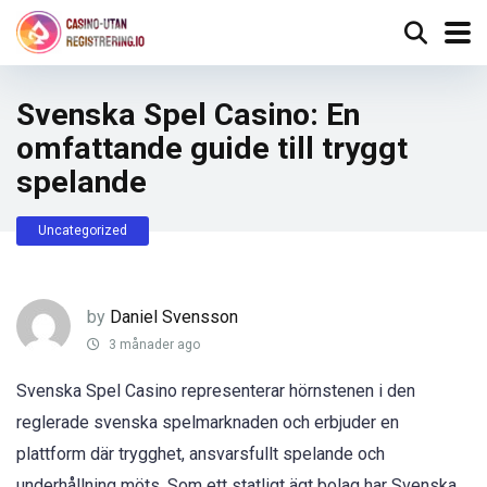
Svenska Spel Casino: En
omfattande guide till tryggt
spelande
Uncategorized
by
Daniel Svensson
3 månader ago
Svenska Spel Casino representerar hörnstenen i den
reglerade svenska spelmarknaden och erbjuder en
plattform där trygghet, ansvarsfullt spelande och
underhållning möts. Som ett statligt ägt bolag har Svenska