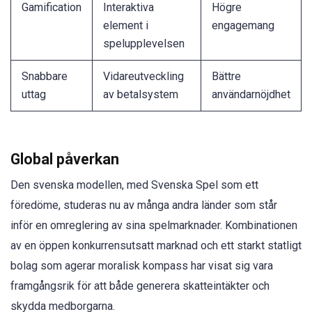
Gamification
Interaktiva
Högre
element i
engagemang
spelupplevelsen
Snabbare
Vidareutveckling
Bättre
uttag
av betalsystem
användarnöjdhet
Global påverkan
Den svenska modellen, med Svenska Spel som ett
föredöme, studeras nu av många andra länder som står
inför en omreglering av sina spelmarknader. Kombinationen
av en öppen konkurrensutsatt marknad och ett starkt statligt
bolag som agerar moralisk kompass har visat sig vara
framgångsrik för att både generera skatteintäkter och
skydda medborgarna.