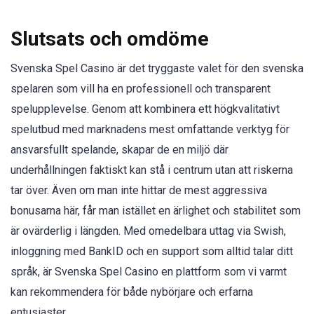
Slutsats och omdöme
Svenska Spel Casino är det tryggaste valet för den svenska
spelaren som vill ha en professionell och transparent
spelupplevelse. Genom att kombinera ett högkvalitativt
spelutbud med marknadens mest omfattande verktyg för
ansvarsfullt spelande, skapar de en miljö där
underhållningen faktiskt kan stå i centrum utan att riskerna
tar över. Även om man inte hittar de mest aggressiva
bonusarna här, får man istället en ärlighet och stabilitet som
är ovärderlig i längden. Med omedelbara uttag via Swish,
inloggning med BankID och en support som alltid talar ditt
språk, är Svenska Spel Casino en plattform som vi varmt
kan rekommendera för både nybörjare och erfarna
entusiaster.