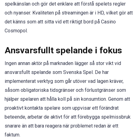
spelkänslan och gör det enklare att förstå spelets regler
och nyanser. Kvaliteten på streamingen är i HD, vilket gör att
det känns som att sitta vid ett riktigt bord på Casino
Cosmopol.
Ansvarsfullt spelande i fokus
Ingen annan aktör på marknaden lägger så stor vikt vid
ansvarsfullt spelande som Svenska Spel. De har
implementerat verktyg som går utöver vad lagen kräver,
såsom obligatoriska tidsgränser och förlustgränser som
hjälper spelaren att hålla koll på sin konsumtion. Genom att
proaktivt kontakta spelare som uppvisar ett förändrat
beteende, arbetar de aktivt för att förebygga spelmissbruk
snarare än att bara reagera när problemet redan är ett
faktum.