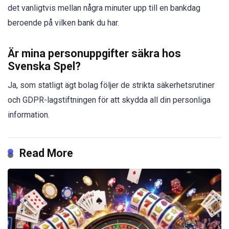
det vanligtvis mellan några minuter upp till en bankdag
beroende på vilken bank du har.
Är mina personuppgifter säkra hos
Svenska Spel?
Ja, som statligt ägt bolag följer de strikta säkerhetsrutiner
och GDPR-lagstiftningen för att skydda all din personliga
information.
Read More