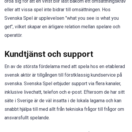
oroa sig för att en vinst blir låst bakom ett omsättningskrav
eller att vissa spel inte bidrar till omsättningen. Hos
Svenska Spel är upplevelsen "what you see is what you
get", vilket skapar en ärligare relation mellan spelare och
operatör.
Kundtjänst och support
En av de största fördelarna med att spela hos en etablerad
svensk aktör är tillgången till förstklassig kundservice på
svenska. Svenska Spel erbjuder support via flera kanaler,
inklusive livechatt, telefon och e-post. Eftersom de har sitt
säte i Sverige är de väl insatta i de lokala lagarna och kan
snabbt hjälpa till med allt från tekniska frågor till frågor om
ansvarsfullt spelande.