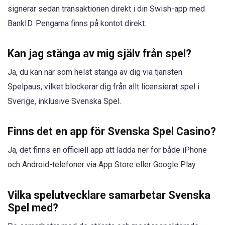
signerar sedan transaktionen direkt i din Swish-app med
BankID. Pengarna finns på kontot direkt.
Kan jag stänga av mig själv från spel?
Ja, du kan när som helst stänga av dig via tjänsten
Spelpaus, vilket blockerar dig från allt licensierat spel i
Sverige, inklusive Svenska Spel.
Finns det en app för Svenska Spel Casino?
Ja, det finns en officiell app att ladda ner för både iPhone
och Android-telefoner via App Store eller Google Play.
Vilka spelutvecklare samarbetar Svenska
Spel med?