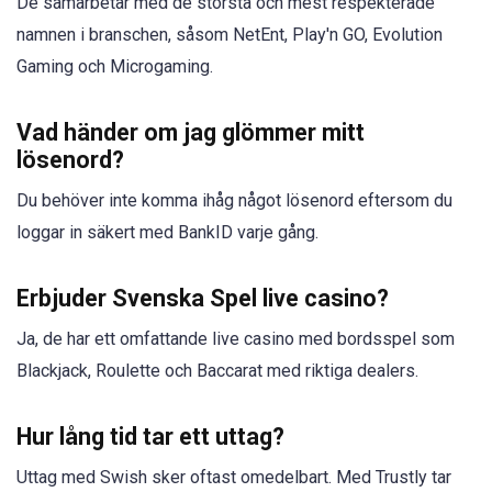
De samarbetar med de största och mest respekterade
namnen i branschen, såsom NetEnt, Play'n GO, Evolution
Gaming och Microgaming.
Vad händer om jag glömmer mitt
lösenord?
Du behöver inte komma ihåg något lösenord eftersom du
loggar in säkert med BankID varje gång.
Erbjuder Svenska Spel live casino?
Ja, de har ett omfattande live casino med bordsspel som
Blackjack, Roulette och Baccarat med riktiga dealers.
Hur lång tid tar ett uttag?
Uttag med Swish sker oftast omedelbart. Med Trustly tar