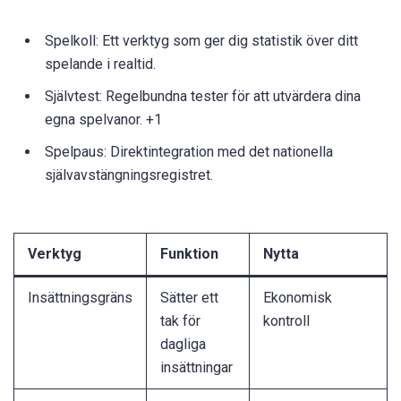
Spelkoll: Ett verktyg som ger dig statistik över ditt
spelande i realtid.
Självtest: Regelbundna tester för att utvärdera dina
egna spelvanor. +1
Spelpaus: Direktintegration med det nationella
självavstängningsregistret.
Verktyg
Funktion
Nytta
Insättningsgräns
Sätter ett
Ekonomisk
tak för
kontroll
dagliga
insättningar