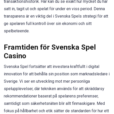
transaktionshistorik. Här kan du se exakt hur mycket du har
satt in, tagit ut och spelat för under en viss period. Denna
transparens är en viktig del i Svenska Spels strategi för att
ge spelaren full kontroll över sin ekonomi och sitt
spelbeteende.
Framtiden för Svenska Spel
Casino
Svenska Spel fortsätter att investera kraftfullt i digital
innovation för att behålla sin position som marknadsledare i
Sverige. Vi ser en utveckling mot mer personliga
spelupplevelser, där tekniken används för att skräddarsy
rekommendationer baserat på spelarens preferenser,
samtidigt som säkerhetsnäten blir allt finmaskigare. Med
fokus på hållbarhet och etik sätter de standarden för hur ett