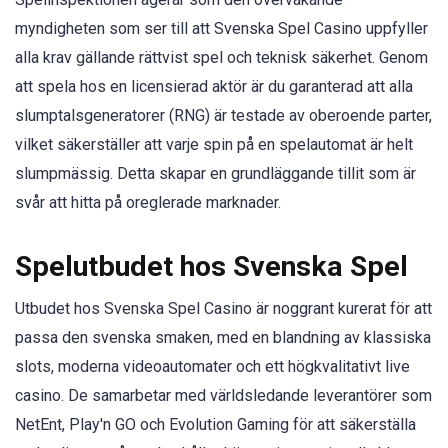
myndigheten som ser till att Svenska Spel Casino uppfyller
alla krav gällande rättvist spel och teknisk säkerhet. Genom
att spela hos en licensierad aktör är du garanterad att alla
slumptalsgeneratorer (RNG) är testade av oberoende parter,
vilket säkerställer att varje spin på en spelautomat är helt
slumpmässig. Detta skapar en grundläggande tillit som är
svår att hitta på oreglerade marknader.
Spelutbudet hos Svenska Spel
Utbudet hos Svenska Spel Casino är noggrant kurerat för att
passa den svenska smaken, med en blandning av klassiska
slots, moderna videoautomater och ett högkvalitativt live
casino. De samarbetar med världsledande leverantörer som
NetEnt, Play'n GO och Evolution Gaming för att säkerställa