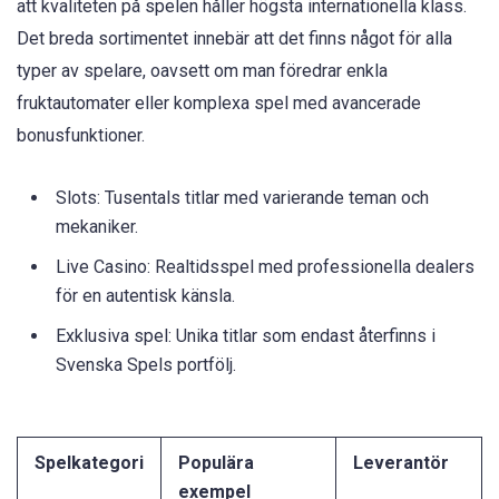
att kvaliteten på spelen håller högsta internationella klass.
Det breda sortimentet innebär att det finns något för alla
typer av spelare, oavsett om man föredrar enkla
fruktautomater eller komplexa spel med avancerade
bonusfunktioner.
Slots: Tusentals titlar med varierande teman och
mekaniker.
Live Casino: Realtidsspel med professionella dealers
för en autentisk känsla.
Exklusiva spel: Unika titlar som endast återfinns i
Svenska Spels portfölj.
Spelkategori
Populära
Leverantör
exempel