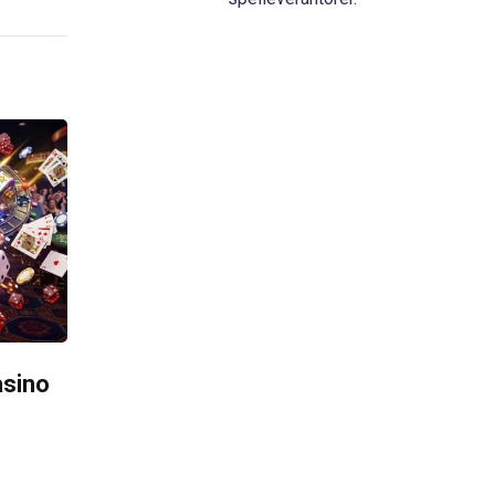
asino