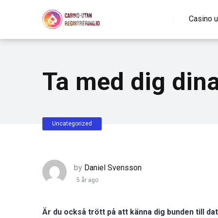
Casino u
Ta med dig dina
Uncategorized
by
Daniel Svensson
5 år ago
Är du också trött på att känna dig bunden till 