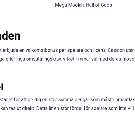
Mega Moolah, Hall of Gods
nden
st erbjuda en välkomstbonus per spelare och licens. Casinon utan
ga eller inga omsättningskrav, vilket rimmar väl med deras filoso
l
 Istället för att ge dig en stor summa pengar som måste omsätta
 kan tas ut direkt. Detta är en stor fördel för spelare som inte vil