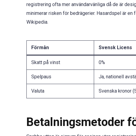
registrering ofta mer användarvänliga då de är desig
minimerar risken för bedrägerier. Hasardspel är en 
Wikipedia.
Förmån
Svensk Licens
Skatt på vinst
0%
Spelpaus
Ja, nationell avs
Valuta
Svenska kronor (
Betalningsmetoder fö