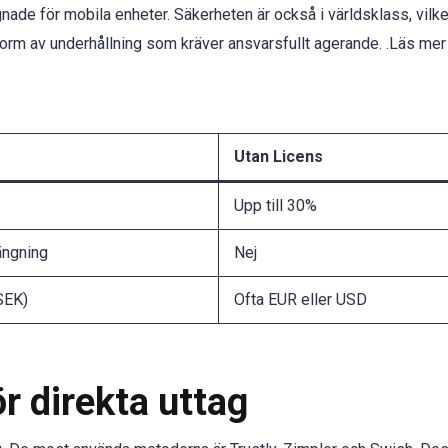
nade för mobila enheter. Säkerheten är också i världsklass, vilke
form av underhållning som kräver ansvarsfullt agerande. .Läs mer 
Utan Licens
Upp till 30%
tängning
Nej
SEK)
Ofta EUR eller USD
r direkta uttag