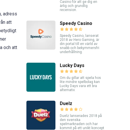
Casino för att ge dig en
ärlig och grundlig
recension.
n, adress
ån att
Speedy Casino
betydligt
Speedy Casino, lanserat
oner
2018 av Hero Gaming, är
din portal till en värld av
a och att
snabb och bekymmersfri
underhållning.
Lucky Days
Om du gillar att spela hos
lite mindre spelbolag kan
Lucky Days vara ett bra
alternativ.
Duelz
Duelz lanserades 2018 på
den svenska
spelmarknaden och har
kommit på ett unikt koncept