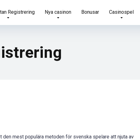
tan Registrering
Nya casinon
Bonusar
Casinospel
istrering
vit den mest populära metoden för svenska spelare att njuta av