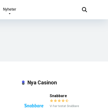
Nyheter
Nya Casinon
Snabbare
Vi har testat Snabbare