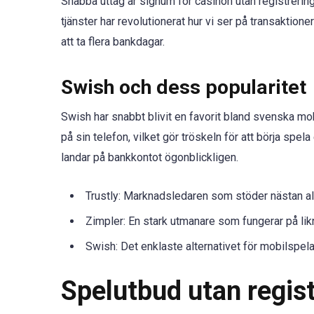
Snabba uttag är signum för casinon utan registreri
tjänster har revolutionerat hur vi ser på transaktion
att ta flera bankdagar.
Swish och dess popularitet
Swish har snabbt blivit en favorit bland svenska mo
på sin telefon, vilket gör tröskeln för att börja spel
landar på bankkontot ögonblickligen.
Trustly: Marknadsledaren som stöder nästan al
Zimpler: En stark utmanare som fungerar på lik
Swish: Det enklaste alternativet för mobilspela
Spelutbud utan regist