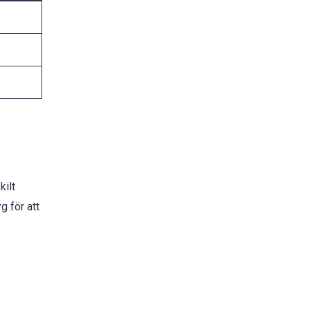
kilt
g för att