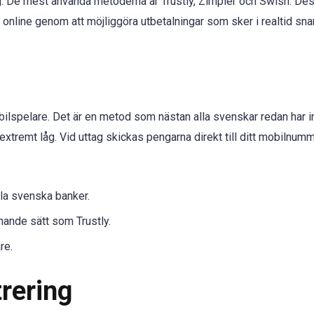
ng. De mest använda metoderna är Trustly, Zimpler och Swish. De
er online genom att möjliggöra utbetalningar som sker i realtid sna
bilspelare. Det är en metod som nästan alla svenskar redan har in
a extremt låg. Vid uttag skickas pengarna direkt till ditt mobilnum
la svenska banker.
nande sätt som Trustly.
re.
rering