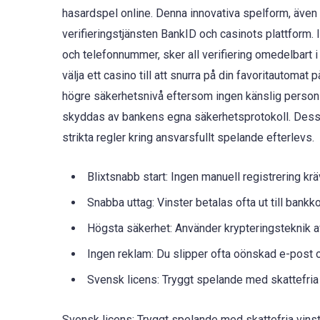
hasardspel online. Denna innovativa spelform, även
verifieringstjänsten BankID och casinots plattform. 
och telefonnummer, sker all verifiering omedelbart i
välja ett casino till att snurra på din favoritautoma
högre säkerhetsnivå eftersom ingen känslig personli
skyddas av bankens egna säkerhetsprotokoll. Dessuto
strikta regler kring ansvarsfullt spelande efterlevs.
Blixtsnabb start: Ingen manuell registrering krä
Snabba uttag: Vinster betalas ofta ut till bank
Högsta säkerhet: Använder krypteringsteknik av
Ingen reklam: Du slipper ofta oönskad e-post 
Svensk licens: Tryggt spelande med skattefria 
Svensk licens: Tryggt spelande med skattefria vinst