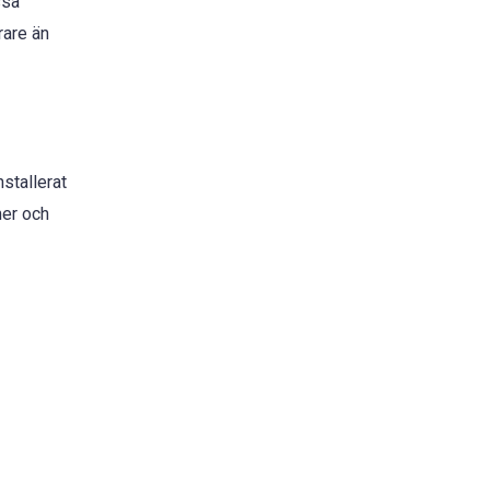
ssa
rare än
stallerat
mer och