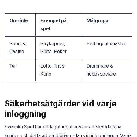
Område
Exempel på
Målgrupp
spel
Sport &
Stryktipset,
Bettingentusiaster
Casino
Slots, Poker
Tur
Lotto, Triss,
Drömmare &
Keno
hobbyspelare
Säkerhetsåtgärder vid varje
inloggning
Svenska Spel har ett lagstadgat ansvar att skydda sina
kunder, och detta arbete börjar redan vid inloggningen. Varje