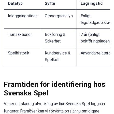
Datatyp
Syfte
Lagringstid
Inloggningstider
Omsorgsanalys
Enligt
lagstadgade krav
Transaktioner
Bokföring &
7 år (enligt
Säkerhet
bokföringslagen)
Spelhistorik
Kundservice &
Användarrelaterat
Spelkoll
Framtiden för identifiering hos
Svenska Spel
Vi ser en ständig utveckling av hur Svenska Spel logga in
fungerar. Framöver kan vi förvänta oss ännu smidigare