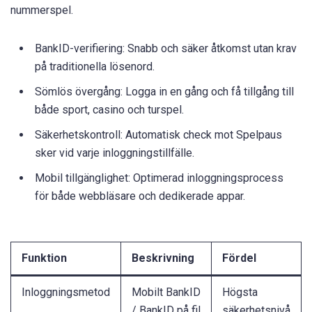
nummerspel.
BankID-verifiering: Snabb och säker åtkomst utan krav
på traditionella lösenord.
Sömlös övergång: Logga in en gång och få tillgång till
både sport, casino och turspel.
Säkerhetskontroll: Automatisk check mot Spelpaus
sker vid varje inloggningstillfälle.
Mobil tillgänglighet: Optimerad inloggningsprocess
för både webbläsare och dedikerade appar.
Funktion
Beskrivning
Fördel
Inloggningsmetod
Mobilt BankID
Högsta
/ BankID på fil
säkerhetsnivå