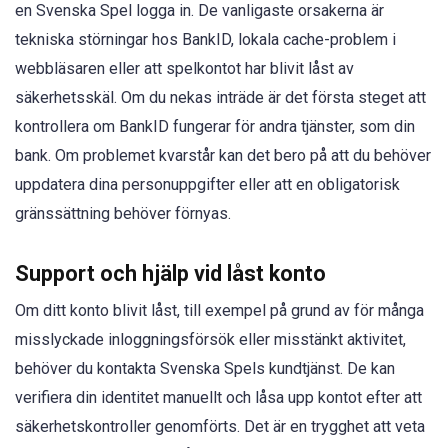
en Svenska Spel logga in. De vanligaste orsakerna är
tekniska störningar hos BankID, lokala cache-problem i
webbläsaren eller att spelkontot har blivit låst av
säkerhetsskäl. Om du nekas inträde är det första steget att
kontrollera om BankID fungerar för andra tjänster, som din
bank. Om problemet kvarstår kan det bero på att du behöver
uppdatera dina personuppgifter eller att en obligatorisk
gränssättning behöver förnyas.
Support och hjälp vid låst konto
Om ditt konto blivit låst, till exempel på grund av för många
misslyckade inloggningsförsök eller misstänkt aktivitet,
behöver du kontakta Svenska Spels kundtjänst. De kan
verifiera din identitet manuellt och låsa upp kontot efter att
säkerhetskontroller genomförts. Det är en trygghet att veta