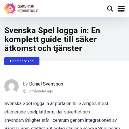
Svenska Spel logga in: En
komplett guide till säker
åtkomst och tjänster
Uncategorized
by
Daniel Svensson
3 månader ago
Svenska Spel logga in är portalen till Sveriges mest
etablerade spelplattform, där säkerhet och
användarvänlighet står i centrum genom integrationen av
BankID. Som statligt ägt bolag ställer Svenska Spel högre