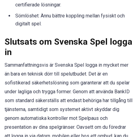
certifierade lösningar.
Sömlöshet: Ännu bättre koppling mellan fysiskt och
digitalt spel.
Slutsats om Svenska Spel logga
in
Sammanfattningsvis är Svenska Spel logga in mycket mer
än bara en teknisk dörr till spelutbudet. Det är en
sofistikerad säkerhetslösning som garanterar att du spelar
under lagliga och trygga former. Genom att använda BankID
som standard säkerställs att endast behöriga har tillgång till
tjänsterna, samtidigt som systemet aktivt skyddar dig
genom automatiska kontroller mot Spelpaus och
presentation av dina spelgränser. Oavsett om du föredrar
att logga in via datorn, mobilen eller hos ett ombud, kan du