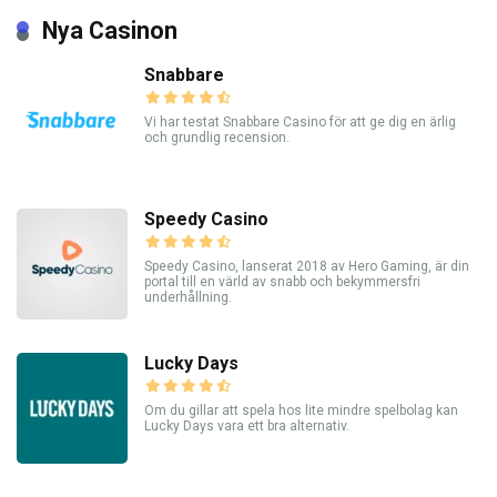
Nya Casinon
Snabbare
Vi har testat Snabbare Casino för att ge dig en ärlig
och grundlig recension.
Speedy Casino
Speedy Casino, lanserat 2018 av Hero Gaming, är din
portal till en värld av snabb och bekymmersfri
underhållning.
Lucky Days
Om du gillar att spela hos lite mindre spelbolag kan
Lucky Days vara ett bra alternativ.