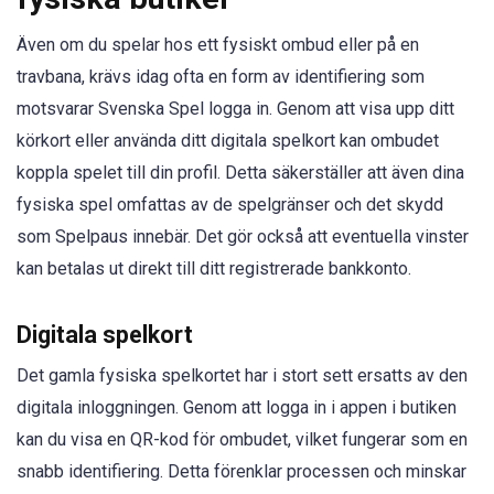
Även om du spelar hos ett fysiskt ombud eller på en
travbana, krävs idag ofta en form av identifiering som
motsvarar Svenska Spel logga in. Genom att visa upp ditt
körkort eller använda ditt digitala spelkort kan ombudet
koppla spelet till din profil. Detta säkerställer att även dina
fysiska spel omfattas av de spelgränser och det skydd
som Spelpaus innebär. Det gör också att eventuella vinster
kan betalas ut direkt till ditt registrerade bankkonto.
Digitala spelkort
Det gamla fysiska spelkortet har i stort sett ersatts av den
digitala inloggningen. Genom att logga in i appen i butiken
kan du visa en QR-kod för ombudet, vilket fungerar som en
snabb identifiering. Detta förenklar processen och minskar