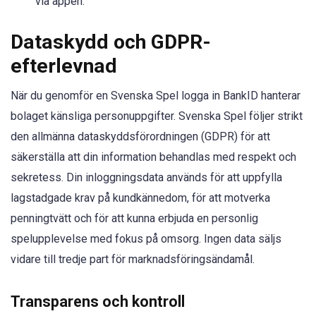
via appen.
Dataskydd och GDPR-
efterlevnad
När du genomför en Svenska Spel logga in BankID hanterar
bolaget känsliga personuppgifter. Svenska Spel följer strikt
den allmänna dataskyddsförordningen (GDPR) för att
säkerställa att din information behandlas med respekt och
sekretess. Din inloggningsdata används för att uppfylla
lagstadgade krav på kundkännedom, för att motverka
penningtvätt och för att kunna erbjuda en personlig
spelupplevelse med fokus på omsorg. Ingen data säljs
vidare till tredje part för marknadsföringsändamål.
Transparens och kontroll