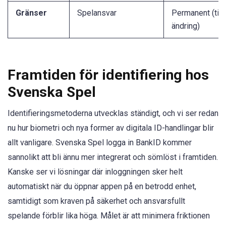
Gränser
Spelansvar
Permanent (till
ändring)
Framtiden för identifiering hos
Svenska Spel
Identifieringsmetoderna utvecklas ständigt, och vi ser redan
nu hur biometri och nya former av digitala ID-handlingar blir
allt vanligare. Svenska Spel logga in BankID kommer
sannolikt att bli ännu mer integrerat och sömlöst i framtiden.
Kanske ser vi lösningar där inloggningen sker helt
automatiskt när du öppnar appen på en betrodd enhet,
samtidigt som kraven på säkerhet och ansvarsfullt
spelande förblir lika höga. Målet är att minimera friktionen