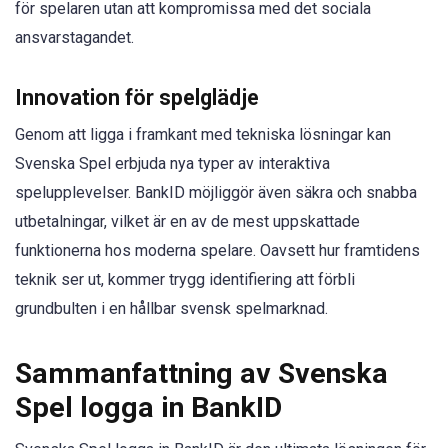
för spelaren utan att kompromissa med det sociala
ansvarstagandet.
Innovation för spelglädje
Genom att ligga i framkant med tekniska lösningar kan
Svenska Spel erbjuda nya typer av interaktiva
spelupplevelser. BankID möjliggör även säkra och snabba
utbetalningar, vilket är en av de mest uppskattade
funktionerna hos moderna spelare. Oavsett hur framtidens
teknik ser ut, kommer trygg identifiering att förbli
grundbulten i en hållbar svensk spelmarknad.
Sammanfattning av Svenska
Spel logga in BankID