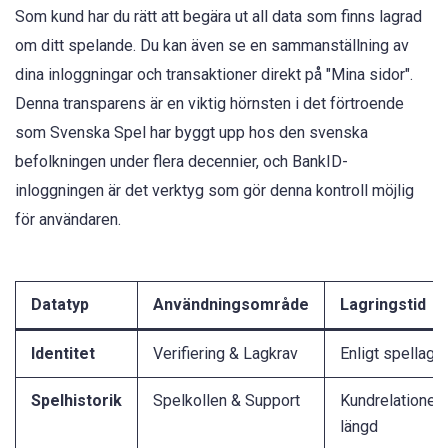
Som kund har du rätt att begära ut all data som finns lagrad
om ditt spelande. Du kan även se en sammanställning av
dina inloggningar och transaktioner direkt på "Mina sidor".
Denna transparens är en viktig hörnsten i det förtroende
som Svenska Spel har byggt upp hos den svenska
befolkningen under flera decennier, och BankID-
inloggningen är det verktyg som gör denna kontroll möjlig
för användaren.
Datatyp
Användningsområde
Lagringstid
Identitet
Verifiering & Lagkrav
Enligt spellage
Spelhistorik
Spelkollen & Support
Kundrelationen
längd