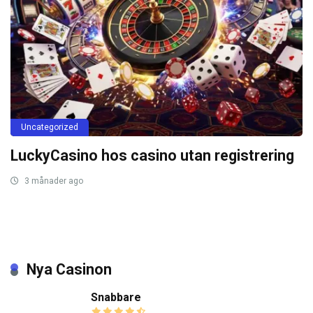
Uncategorized
LuckyCasino hos casino utan registrering
3 månader ago
Nya Casinon
Snabbare