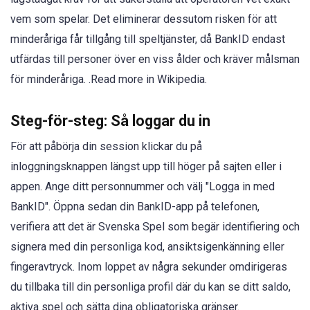
vem som spelar. Det eliminerar dessutom risken för att
minderåriga får tillgång till speltjänster, då BankID endast
utfärdas till personer över en viss ålder och kräver målsman
för minderåriga. .Read more in Wikipedia.
Steg-för-steg: Så loggar du in
För att påbörja din session klickar du på
inloggningsknappen längst upp till höger på sajten eller i
appen. Ange ditt personnummer och välj "Logga in med
BankID". Öppna sedan din BankID-app på telefonen,
verifiera att det är Svenska Spel som begär identifiering och
signera med din personliga kod, ansiktsigenkänning eller
fingeravtryck. Inom loppet av några sekunder omdirigeras
du tillbaka till din personliga profil där du kan se ditt saldo,
aktiva spel och sätta dina obligatoriska gränser.